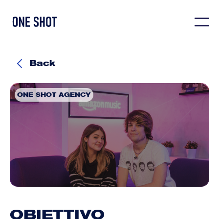
Back
ONE SHOT AGENCY
"Fuori Onda" Amazon Music
Format live su Twitch
OBIETTIVO