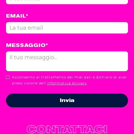
EMAIL*
MESSAGGIO*
Acconsento al trattamento dei miei dati e dichiaro di aver
preso visione dell’
informativa privacy
CONTATTACI